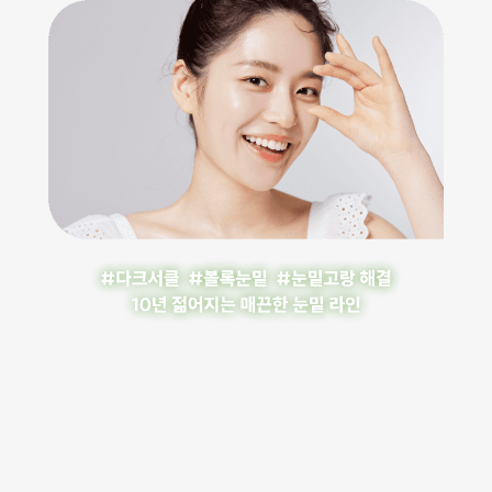
해결
10년
젊어지는
매끈한
눈밑
라인
Complete
restoration
of