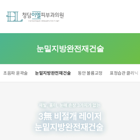
눈밑지방완전재건술
초음파 윤곽술
눈밑지방완전재건술
동안 볼륨교정
표정습관 클리닉
재발,
흉터,
눈매
손상
3가지가
없는
3無
비절개
레이저
눈밑지방완전재건술
#
다크서클
#
볼록눈밑
#
눈밑고랑