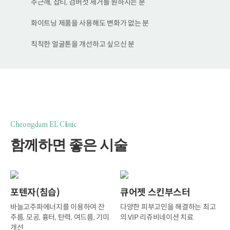
주근깨, 잡티, 검버섯 제거를 원하시는 분
화이트닝 제품을 사용해도 변화가 없는 분
칙칙한 얼굴톤을 개선하고 싶으신 분
Cheongdam EL Clinic
함께하면 좋은 시술
포텐자(침습)
큐어젯 스킨부스터
바늘고주파에너지를 이용하여 잔
다양한 피부고민을 해결하는 최고
주름, 모공, 흉터, 탄력, 여드름, 기미
의 VIP 리쥬비네이션 치료
개선