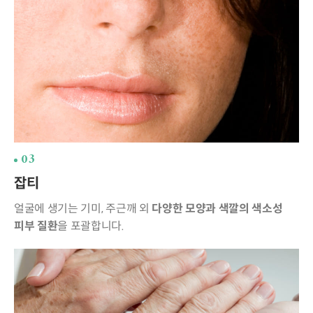
03
잡티
얼굴에 생기는 기미, 주근깨 외
다양한 모양과 색깔의
색소성
피부 질환
을 포괄합니다.