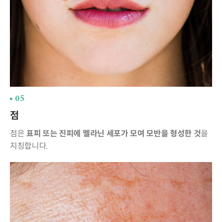
05
점
점은
표피 또는 진피에 멜라닌 세포가 모여
모반을 형성한 것
을
지칭합니다.