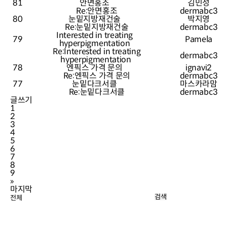
81
안면홍조
김민성
Re:안면홍조
dermabc3
80
눈밑지방재건술
박지영
Re:눈밑지방재건술
dermabc3
Interested in treating
79
Pamela
hyperpigmentation
Re:Interested in treating
dermabc3
hyperpigmentation
78
엔픽스 가격 문의
ignavi2
Re:엔픽스 가격 문의
dermabc3
77
눈밑다크서클
마스카라맘
Re:눈밑다크서클
dermabc3
글쓰기
1
2
3
4
5
6
7
8
9
»
마지막
검색