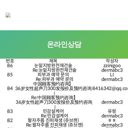
온라인상담
번호
제목
작성자
86
눈밑지방완전재건술
zzinigoo
Re:눈밑지방완전재건술
dermabc3
85
피부과 예약 문의
LI
Re:피부과 예약 문의
dermabc3
中国顾客预约咨询】
84
36岁女性超声刀300发报价及预约咨询
8416342@qq.c
（
Re:中国顾客预约咨询】
36岁女性超声刀300发报价及预约咨询
dermabc3
（
83
민감설케어
유랑
Re:민감설케어
dermabc3
82
팔자주름 진피재생 (쥬브젠)
ㅎㅎ
Re:팔자주름 진피재생 (쥬브젠)
dermabc3