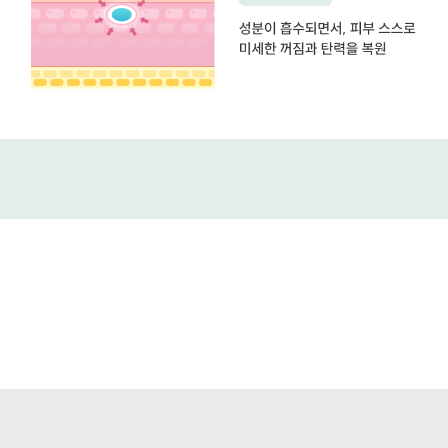
EL
CLINIC’S
key
point
01
깊은
주름까지
EL
삭제
CLINIC’S
key
point
이마의
02
깊은
어떤
주름
EL
케이스도
개선
CLINIC’S
적용가능
미간의
key
깊은
point
주름
03
필러,
개선
인체친화적
스킨보톡스,
굵은
재료
리쥬란,
주름
사용으로,
지방이식으로
개선
오래오래
불가능한
EL