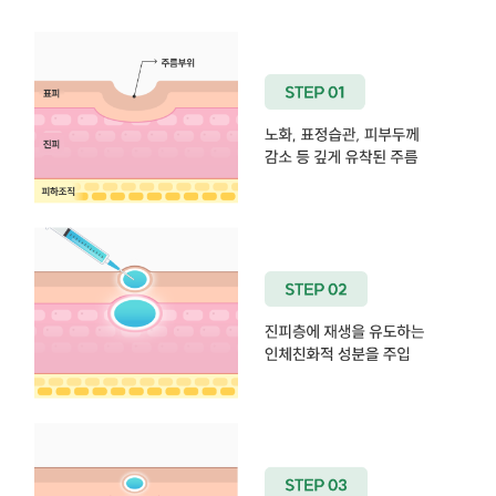
주입하여
치료
피부
재생
과정을
촉진하는
치료법입니다.
STEP
01
노화,
표정습관,
피부두께
감소
등
깊게
유착된
주름
STEP
02
진피층에
재생을
유도하는
인체친화적
성분을
주입
STEP
03
성분이
흡수되면서,
피부
스스로
미세한
꺼짐과
탄력을
복원