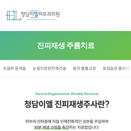
진피재생 주름치료
초음파 윤곽술
눈밑지방완전재건술
동안 볼륨교정
표정습관 클리닉
자연복원적
주름삭제
청담이엘
진피재생주사
Dermal
Regenerative
BEFORE
Wrinkle
/
Removal
AFTER
청담이엘
진피재생주사란?
청담이엘만의
피부의
독보적
진피층에
레시피로,
직접
깊고
인체친화적인
굵은
성분을
주름까지