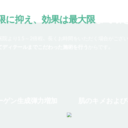
細かなエネルギー調節で
限に抑え、効果は最大限
まで引
院より1.5～2倍程、長くお時間をいただく場合がござ
てディテールまでこだわった施術を行う
からです。
ーゲン生成弾力増加
肌のキメおよび