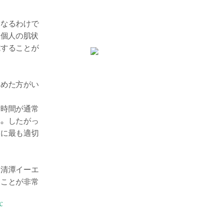
くなるわけで
、個人の肌状
施することが
進めた方がい
、
術時間が通常
す。したがっ
別に最も適切
る清潭イーエ
ることが非常
c