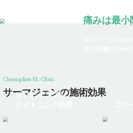
繊細できめ
痛みは最小
清潭イーエルは他の医
個人の状態に合わせ
Cheongdam EL Clinic
サーマジェンの施術効果
リフティング&
タイトニング効果
コラ