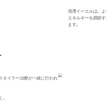
清潭イーエルは、よ
エネルギーを調節す
ます。
ー
VISIA
スタイラー治療が一緒に行われ
肌の状態を正確
自分に最も適し
く、