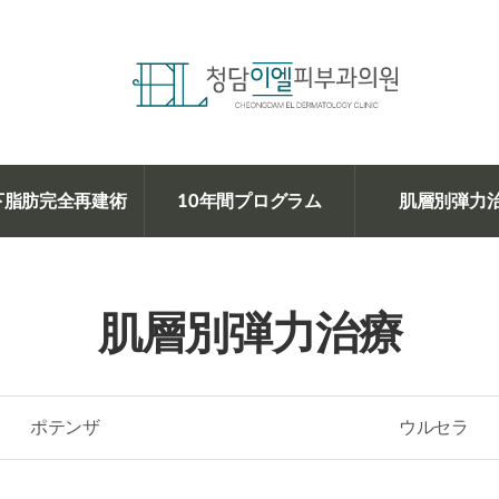
下脂肪完全再建術
10年間プログラム
肌層別弾力
肌層別弾力治療
ポテンザ
ウルセラ