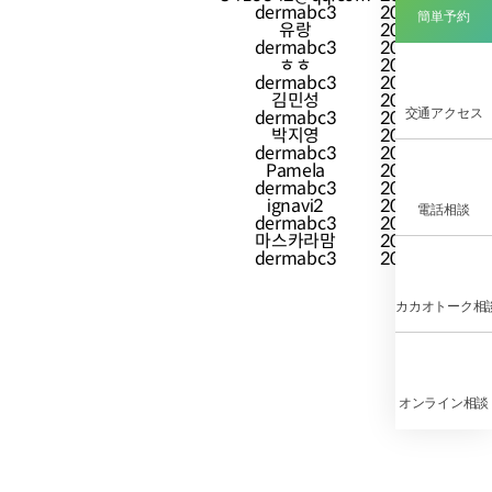
dermabc3
2026.07.06
簡単予約
유랑
2026.05.11
dermabc3
2026.05.12
ㅎㅎ
2026.04.21
dermabc3
2026.04.23
김민성
2026.04.15
交通アクセス
dermabc3
2026.04.23
박지영
2026.03.19
dermabc3
2026.04.23
Pamela
2026.03.15
dermabc3
2026.04.23
ignavi2
2026.03.07
電話相談
dermabc3
2026.04.08
마스카라맘
2026.02.11
dermabc3
2026.04.08
カカオトーク相
オンライン相談