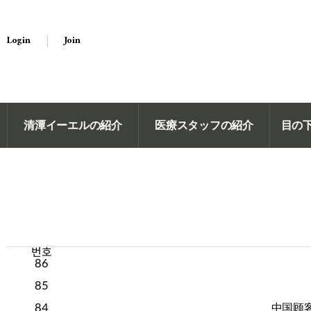
Login
Join
清潭イーエルの紹介
医療スタッフの紹介
目の
번호
86
85
84
中国顾