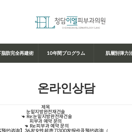
下脂肪完全再建術
10年間プログラム
肌層別弾力
온라인상담
제목
눈밑지방완전재건술
Re:눈밑지방완전재건술
피부과 예약 문의
Re:피부과 예약 문의
客预约咨询】36岁女性超声刀300发报价及预约咨询（