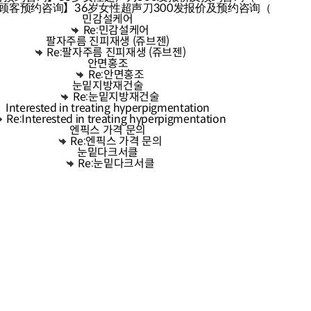
国顾客预约咨询】36岁女性超声刀300发报价及预约咨询（
민감설케어
Re:민감설케어
팔자주름 진피재생 (쥬브젠)
Re:팔자주름 진피재생 (쥬브젠)
안면홍조
Re:안면홍조
눈밑지방재건술
Re:눈밑지방재건술
Interested in treating hyperpigmentation
Re:Interested in treating hyperpigmentation
엔픽스 가격 문의
Re:엔픽스 가격 문의
눈밑다크서클
Re:눈밑다크서클