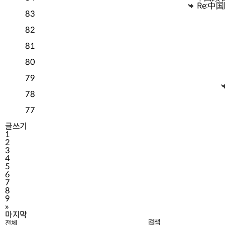
Re:中
83
82
81
80
79
78
77
글쓰기
1
2
3
4
5
6
7
8
9
»
마지막
검색