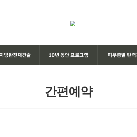
지방완전재건술
10년 동안 프로그램
피부층별 탄력
간편예약