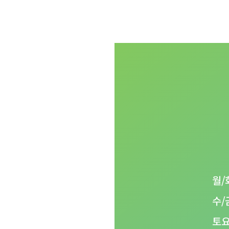
월/
함께합니다
수/
06
토