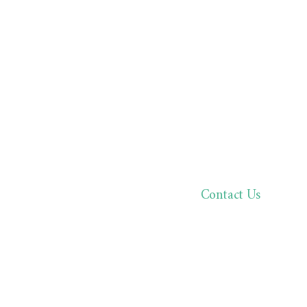
Contact Us
한분 한분,
바른 진료로 환자분과 
02.511.05