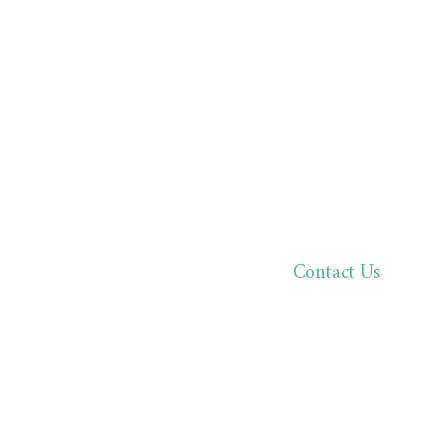
Contact Us
한분 한분,
바른 진료로 환자분과 
02.511.05