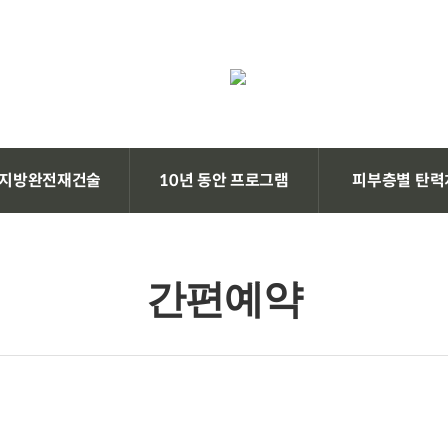
지방완전재건술
10년 동안 프로그램
피부층별 탄력
간편예약