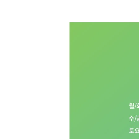
월/
함께합니다
수/
06
토