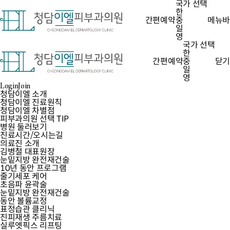
Login
Join
국가 선택
간편예약
한
한
간편예약
간편예약
중
간편예약
중
메뉴바
양질의 진료를 위해 100% 예약제로
일
일
하루 상담건수를 제한하고 있습니다.
영
영
아래 문의폼을 작성해 주시면, 순차적으로
청담이엘 소개
국가 선택
예약을 도와드리겠습니다.
의료진 소개
비밀번호
한
눈밑지방완전재건술
간편예약
중
닫기
10년 동안 프로그램
일
목록보기
피부층별 탄력치료
영
비밀번호 확인
Login
Join
Contact Us
Contact Us
스페셜 클리닉
커뮤니티
청담이엘 소개
한분 한분,
진료시간
청담이엘 진료원칙
청담이엘 진료원칙
목요일
일요일
공휴일 휴무
바른 진료로 환자분과 함께합니다
청담이엘 차별점
청담이엘 차별점
02.511.0506
월/화
오전 10:00 ~ 오후 19:00
피부과의원 선택 TIP
피부과의원 선택 TIP
수/금
오전 10:00 ~ 오후 21:00
병원 둘러보기
병원 둘러보기
토요일
오전 10:00 ~ 오후 15:00
진료시간/오시는길
진료시간/오시는길
점심시간
오후 13:30 ~ 14:30
김병철 대표원장
의료진 소개
(수금토 점심시간 없음)
눈밑지방완전재건술
김병철 대표원장
줄기세포 케어
눈밑지방 완전재건술
업체명 : 청담이엘피부과의원
대표자 : 김병철
초음파 윤곽술
10년 동안 프로그램
사업자등록번호 :
224-59-00415
동안 볼륨교정
줄기세포 케어
주소 : 서울특별시 강남구 도산대로 417, 4층 (청담동,
표정습관 클리닉
초음파 윤곽술
퍼스트라이트타워)
진피재생 주름치료
눈밑지방 완전재건술
상담전화번호 :
02-511-0506
Fax :
02-511-0507
실루엣픽스 리프팅
동안 볼륨교정
정보책임자 : 김병철
이메일 : info@elementclinic.co.kr
큐어젯 스킨부스터
표정습관 클리닉
Copyright(c)Element Clinic.All right reserved.
포텐자
진피재생 주름치료
간편예약
울쎄라
실루엣픽스 리프팅
오시는길