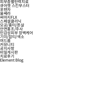
써마지FLX
피부층별탄력치료
전화상담
모공/흉터/튼살
큐어젯 스킨부스터
카톡상담
안면홍조/주사
포텐자
온라인상담
민감성피부 장벽케어
울쎄라
기미/잡티/색소
써마지FLX
여드름
스페셜클리닉
공지사항
모공/흉터/튼살
온라인상담
안면홍조/주사
치료후기
민감성피부 장벽케어
Cheongdam EL Blog
기미/잡티/색소
여드름
커뮤니티
공지사항
비밀게시판
치료후기
Element Blog