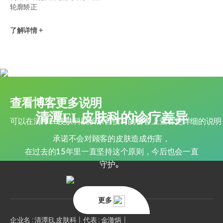
轮廓矫正
了解详情 +
查看博客更多说明
清潭EL皮肤科的诊疗差异
可以在清潭EL皮肤科院长亲自撰写的博客上查看更详细的说明
承诺不会对顾客的皮肤造成伤害，
在过去的15年里一直坚持这个原则，今后也会一直
守护。
更多
企业名 : 清潭EL皮肤科
代表 : 金澈炳