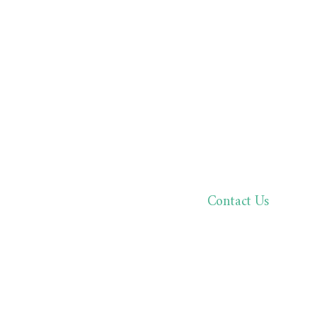
Contact Us
한분 한분,
바른 진료로 환자분과 
02.511.05