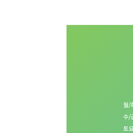
월/
함께합니다
수/
06
토