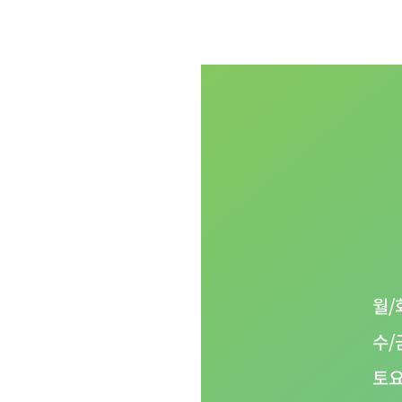
월/
함께합니다
수/
06
토