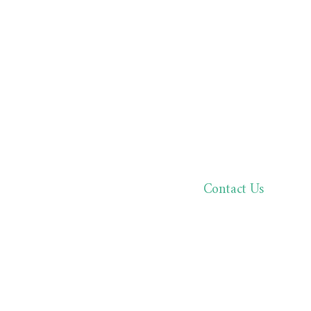
Contact Us
한분 한분,
바른 진료로 환자분과 
02.511.05