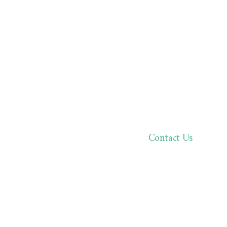
Contact Us
한분 한분,
바른 진료로 환자분과 
02.511.05