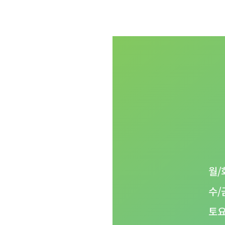
월/
함께합니다
수/
06
토